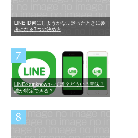
LINE ID何にしようかな…迷ったときに参
考になる7つの決め方
LINEのunknownって誰？どういう意味？
誰か特定できる？