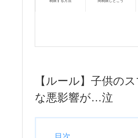
制限する方法
間制限しとこう
【ルール】子供のス
な悪影響が…泣
目次