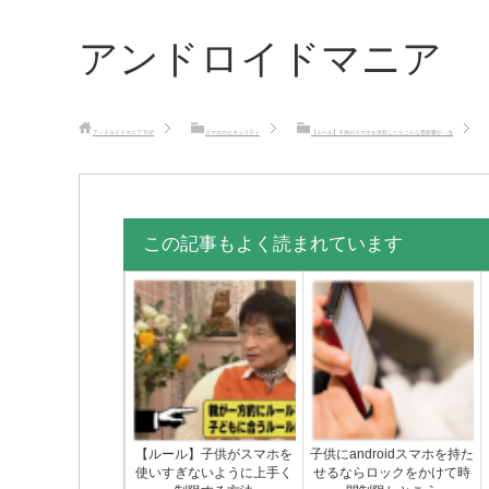
アンドロイドマニア
アンドロイドマニア
TOP
スマホのセキュリティ
【ルール】子供のスマホを没収したらこんな悪影響が…泣
この記事もよく読まれています
【ルール】子供がスマホを
子供にandroidスマホを持た
使いすぎないように上手く
せるならロックをかけて時