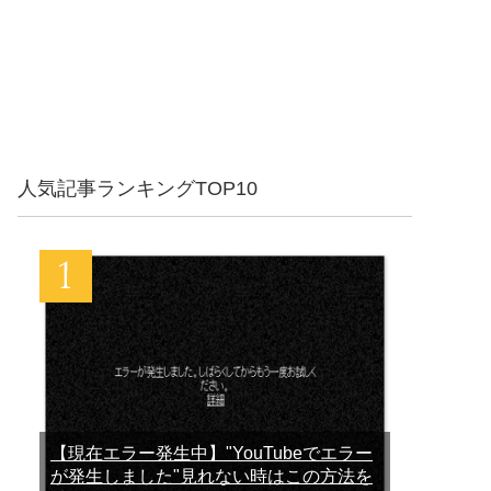
人気記事ランキングTOP10
【現在エラー発生中】"YouTubeでエラー
が発生しました"見れない時はこの方法を