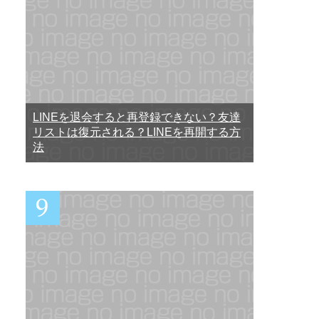
LINEを退会すると再登録できない？友達
リストは復元される？LINEを再開する方
法