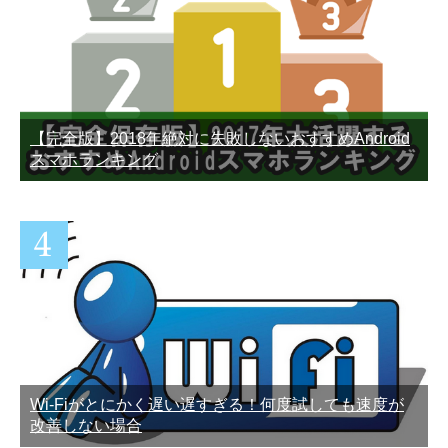
LINEトークのメッセージと
【悪用厳禁】LINE機内モー
履歴を削除する方法
ドで既読をつけない方法。
iPhone編
【完全版】2018年絶対に失敗しないおすすめAndroid
スマホランキング
Wi-Fiがとにかく遅い遅すぎる！何度試しても速度が
改善しない場合