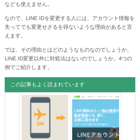
なども使えません。
なので、LINE IDを変更する人には、アカウント情報を
失ってでも変更せざるを得ないような理由があると言
えます。
複数作成したLINEアカウン
LINEスタンプでブロックさ
では、その理由とはどのようなものなのでしょうか。
トをパソコンに登録する方
れてるか確認する方法
LINE ID変更以外に対処法はないのでしょうか。4つの
法
例でご紹介します。
この記事もよく読まれています
LINEブロックしたらどうな
LINEのメッセージ送信や動
る？されたらどうなる？確
きが遅い時の原因と対処法
認する方法