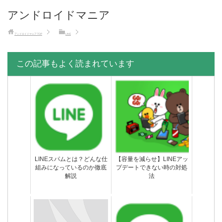
アンドロイドマニア
アンドロイドマニア
TOP
LINE
この記事もよく読まれています
LINEスパムとは？どんな仕
【容量を減らせ】LINEアッ
組みになっているのか徹底
プデートできない時の対処
解説
法