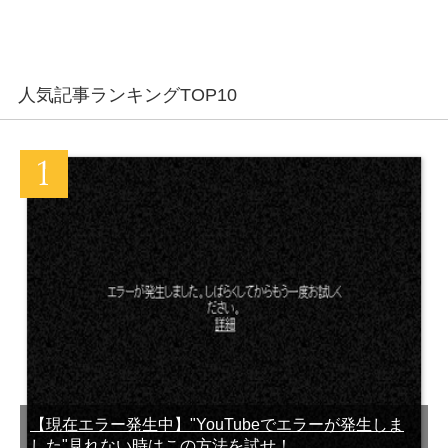
LINEでブロックして削除し
既読したのにLINEアイコン
た友達を復活させる方法
の赤い通知が消えない不具
合の対処法まとめ
LINEのメッセージ送信や動
LINEのうざいスタンプを集
人気記事ランキングTOP10
きが遅い時の原因と対処法
めてみた
LINE IDを設定する時に参考
【容量を減らせ】LINEアッ
になる斬新な決め方パター
プデートできない時の対処
ン集
法
機種変更でバックアップ保
LINE ID何にしようかな…迷
存したLINEトーク履歴を復
ったときに参考になる7つ
元する方法
の決め方
【現在エラー発生中】"YouTubeでエラーが発生しま
した"見れない時はこの方法を試せ！