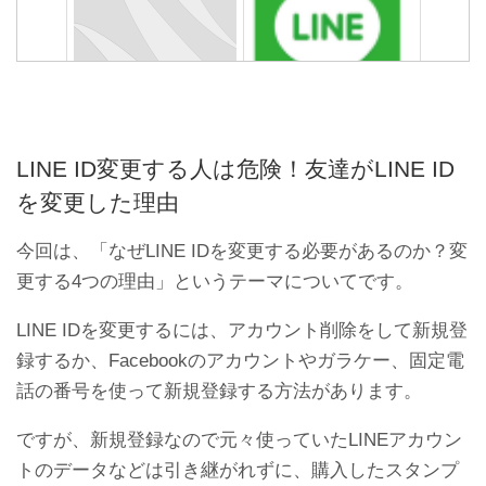
LINE ID何にしようかな…迷
LINEメッセージの送信がで
ったときに参考になる7つ
きない不具合の原因と対処
の決め方
法
LINE ID変更する人は危険！友達がLINE ID
を変更した理由
今回は、「なぜLINE IDを変更する必要があるのか？変
更する4つの理由」というテーマについてです。
LINE IDを変更するには、アカウント削除をして新規登
録するか、Facebookのアカウントやガラケー、固定電
LINEスタンププレゼント以
LINEアイコンの通知表示が
話の番号を使って新規登録する方法があります。
外の方法でブロックされて
消えない不具合の対処法
るか確認する方法
ですが、新規登録なので元々使っていたLINEアカウン
トのデータなどは引き継がれずに、購入したスタンプ