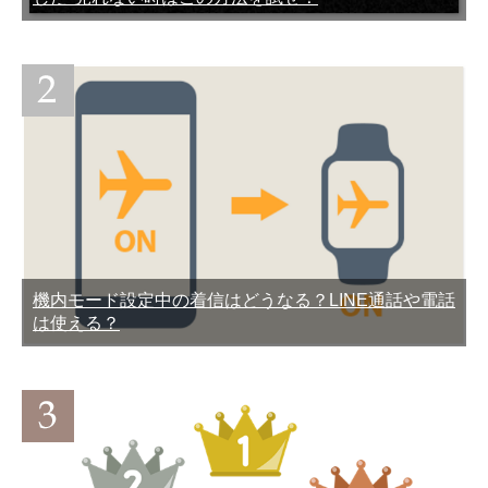
LINEのunknownって誰？ど
LINEメッセージの送信がで
ういう意味？誰か特定でき
きない不具合の原因と対処
る？
法
機内モード設定中の着信はどうなる？LINE通話や電話
LINEの乗っ取り被害を受け
LINEトーク履歴を画像もス
は使える？
ないようするための対処・
タンプもすべて保存する方
対策・防止法
法