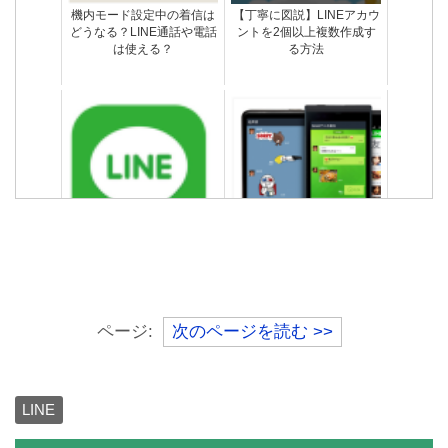
機内モード設定中の着信は
【丁寧に図説】LINEアカウ
どうなる？LINE通話や電話
ントを2個以上複数作成す
は使える？
る方法
LINEの乗っ取り被害を受け
PCにLINEをインストール/
ないようするための対処・
ログインできない？正しい
対策・防止法
手順を再確認
急に友達のLINEトークが消
【復元】LINEアップデート
えたらブロックされたって
したら友達も履歴も全部消
こと？
えた。泣
ページ:
次のページを読む >>
LINE