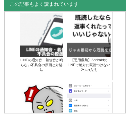
この記事もよく読まれています
LINEのunknownって誰？ど
LINE IDを設定する時に参考
ういう意味？誰か特定でき
になる斬新な決め方パター
る？
ン集
LINEの通知音・着信音が鳴
【悪用厳禁】Androidの
らない不具合の原因と対処
LINEで絶対に既読つけない
法
2つの方法
通知設定ONなのに…LINE
AndroidとauでLINEのアッ
の通知がこない不具合の原
プデートできない時の原因
因と対処法まとめ
と対処法