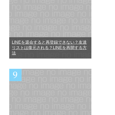
LINEを退会すると再登録できない？友達
リストは復元される？LINEを再開する方
法