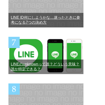
LINE ID何にしようかな…迷ったときに参
考になる7つの決め方
LINEのunknownって誰？どういう意味？
誰か特定できる？