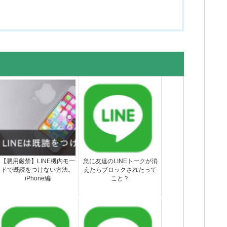
【悪用厳禁】LINE機内モー
急に友達のLINEトークが消
ドで既読をつけない方法。
えたらブロックされたって
iPhone編
こと？