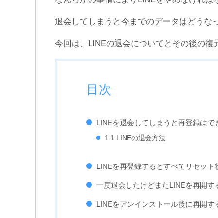
LINEのunknownって誰？ど
機内モードにしたのにLINE
ういう意味？誰か特定でき
既読になったぞ！どういう
る？
ことや！
退会してしまうと今までのデータはどうな
今回は、LINEの退会についてとその後の
目次
LINEを退会してしまうと再登録は
1.1 LINEの退会方法
LINEを再登録するとすべてリセッ
一度退会したけどまたLINEを再開す
LINEをアンインストール後に再開す