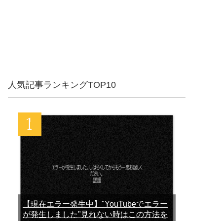
人気記事ランキングTOP10
【現在エラー発生中】"YouTubeでエラー
が発生しました"見れない時はこの方法を