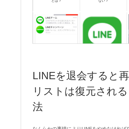
とは？
ない？
LINEのメッセージ送信や動
LINEアカウント削除できな
きが遅い時の原因と対処法
い？アカウントを削除して
LINEを辞める方法
LINEを退会すると
リストは復元される？
法
なんらかの事情によりLINEをやめなければ