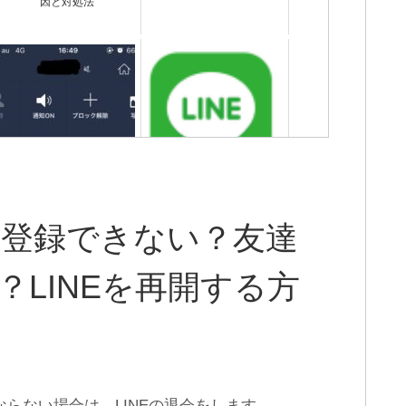
因と対処法
LINEブロック解除する方
PCにLINEをインストール/
法・解除したら友達に通知
ログインできない？正しい
される？どうなる？
手順を再確認
再登録できない？友達
LINEを再開する方
ならない場合は、LINEの退会をします。