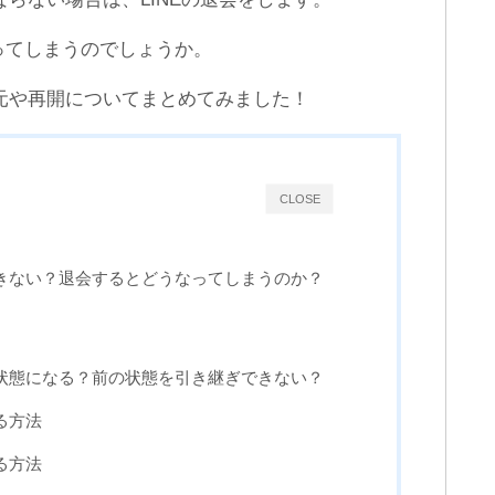
通知設定ONなのに…LINE
LINEで友達をリストから削
の通知がこない不具合の原
除すると相手にわかる？
因と対処法まとめ
ってしまうのでしょうか。
復元や再開についてまとめてみました！
CLOSE
できない？退会するとどうなってしまうのか？
ト状態になる？前の状態を引き継ぎできない？
る方法
る方法