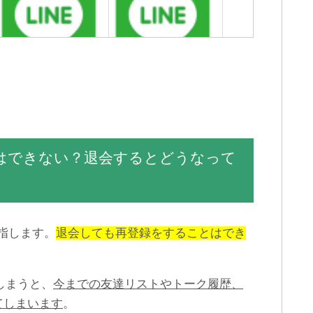
LINEメッセージの送信がで
PCにLINEをインストール/
きない不具合の原因と対処
ログインできない？正しい
法
手順を再確認
録はできない？退会するとどうなって
指します。
退会しても再登録をすることはでき
LINEでブロックして削除し
LINEスタンプを購入する方
た友達を復活させる方法
法・お支払い方法は？
[iPhone/Android]
しまうと、
今までの友達リストやトーク履歴、
てしまいます
。