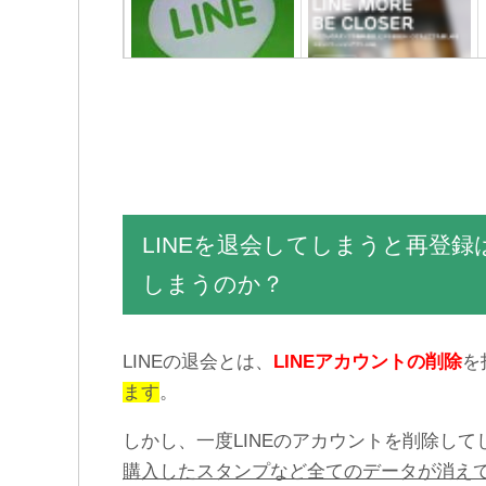
友達からLINEメッセージが
複数作成したLINEアカウン
届かないエラー不具合の原
トをパソコンに登録する方
因と対処法
法
LINEを退会してしまうと再登
しまうのか？
LINEの退会とは、
LINEアカウントの削除
を
LINEポコパンのアップデー
LINEのうざいスタンプを集
ます
。
トしてもフリーズする不具
めてみた
合の原因と対処法
しかし、一度LINEのアカウントを削除して
購入したスタンプなど全てのデータが消え