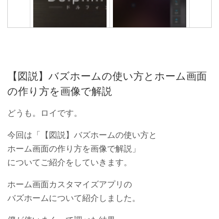
使っても大丈夫？ドルフィ
Mobizen超便利！スマホの
ンブラウザにスパイウェ
キャプチャをPCで簡単に撮
ア！危険性アリ？
影する方法
【図説】バズホームの使い方とホーム画面
の作り方を画像で解説
どうも。ロイです。
今回は「【図説】バズホームの使い方と
ホーム画面の作り方を画像で解説」
についてご紹介をしていきます。
androidスマホでも再現でき
androidブラウザ比較ランキ
るあのヌルヌル感を設定す
ング！今使えるブラウザア
ホーム画面カスタマイズアプリの
るアプリ
プリ
バズホームについて紹介しました。