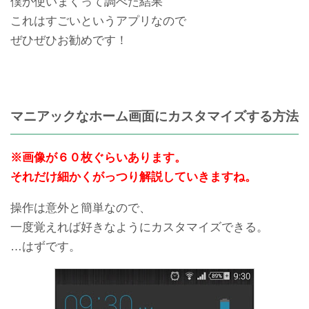
僕が使いまくって調べた結果
これはすごいというアプリなので
ぜひぜひお勧めです！
バズホームでホーム画面を
PaPattoアプリでLINEの着
マニアックなホーム画面にカスタマイズする方法
かっこよくカスタマイズす
信音を一括で設定する方法
る方法
と使い方
※画像が６０枚ぐらいあります。
それだけ細かくがっつり解説していきますね。
操作は意外と簡単なので、
一度覚えれば好きなようにカスタマイズできる。
…はずです。
思ってた商品と違う！ラク
【Wi-Fiで超簡単】android
マで返品返金ってどうやる
スマホ画面をPCにミラーリ
の？
ング表示するアプリ