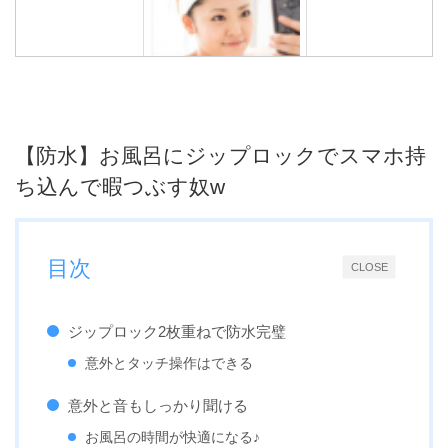
【半身浴に最適】お風呂に
スマホを持ち込んで暇をつ
ぶす方法
【防水】お風呂にジップロックでスマホ持
ち込んで暇つぶす奴w
目次
CLOSE
ジップロック2枚重ねで防水完璧
意外とタッチ操作はできる
意外と音もしっかり聞ける
お風呂の時間が快適になる♪