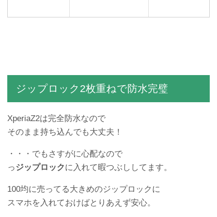
【寝モバとは？】スマホを
寝ながら操作できる超便利
スタンド
ジップロック2枚重ねで防水完璧
XperiaZ2は完全防水なので
そのまま持ち込んでも大丈夫！
・・・でもさすがに心配なので
っ
ジップロック
に入れて暇つぶししてます。
100均に売ってる大きめのジップロックに
スマホを入れておけばとりあえず安心。