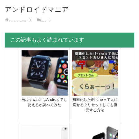
アンドロイドマニア
アンドロイドマニア
TOP
iPhone
この記事もよく読まれています
Apple watchはAndroidでも
初期化したiPhoneって元に
使えるか調べてみた
戻せる？リセットしても復
元する方法