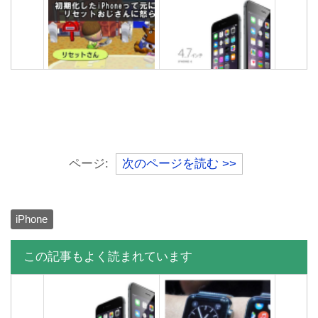
初期化したiPhoneって元に
【本当に買うべきか？】
戻せる？リセットしても復
iPhone6のメリットデメリ
元する方法
ットまとめ
ページ:
次のページを読む >>
iPhone
この記事もよく読まれています
iPhone6s発売日は2015年9
月18日で8日が発表予定