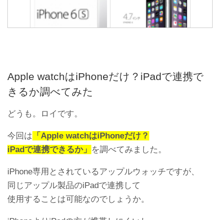
iPhone6s発売日は2015年9
【本当に買うべきか？】
月18日で8日が発表予定
iPhone6のメリットデメリ
ットまとめ
Apple watchはiPhoneだけ？iPadで連携で
きるか調べてみた
どうも。ロイです。
今回は
「Apple watchはiPhoneだけ？
iPadで連携できるか」
を調べてみました。
iPhone専用とされているアップルウォッチですが、
iPhoneをジップロックに入
れてお風呂で使っても大丈
同じアップル製品のiPadで連携して
夫？ 湿気で水没しない？
使用することは可能なのでしょうか。