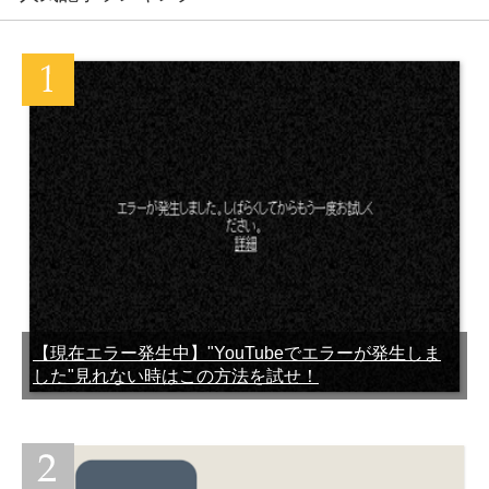
初期化したiPhoneって元に
戻せる？リセットしても復
元する方法
【現在エラー発生中】"YouTubeでエラーが発生しま
した"見れない時はこの方法を試せ！