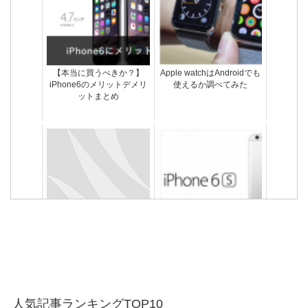
【本当に買うべきか？】
Apple watchはAndroidでも
iPhone6のメリットデメリ
使えるか調べてみた
ットまとめ
iPhoneをジップロックに入
iPhone6s発売日は2015年9
れてお風呂で使っても大丈
月18日で8日が発表予定
夫？ 湿気で水没しない？
人気記事ランキングTOP10