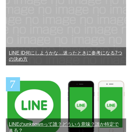
LINE ID何にしようかな…迷ったときに参考になる7つ
の決め方
LINEのunknownって誰？どういう意味？誰か特定で
きる？