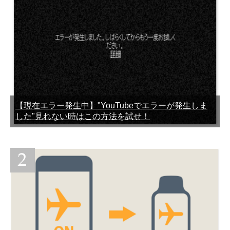
ポケモンGOのGPSバグ直
今すぐポケモンGOをアップ
らない時どうすればいい？
デートする方法と確認方法
何が原因？
（iPhone/Android）
【現在エラー発生中】"YouTubeでエラーが発生しま
した"見れない時はこの方法を試せ！