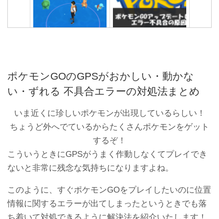
ポケモンGOのGPSバグ直
ポケモンGOアップデートし
らない時どうすればいい？
たら開かないエラー不具合
何が原因？
5つの原因と対処法
ポケモンGOのGPSがおかしい・動かな
い・ずれる 不具合エラーの対処法まとめ
いま近くに珍しいポケモンが出現しているらしい！
ちょうど外へでているからたくさんポケモンをゲット
するぞ！
こういうときにGPSがうまく作動しなくてプレイでき
ないと非常に残念な気持ちになりますよね。
今すぐポケモンGOをアップ
ポケモンGOアップデートで
デートする方法と確認方法
きないエラーの原因と対処
このように、すぐポケモンGOをプレイしたいのに位置
（iPhone/Android）
法 （iPhone/Android）
情報に関するエラーが出てしまったというときでも落
ち着いて対処できるように解決法を紹介いたします！