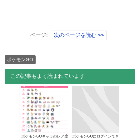
ポケモンGOのGPSバグ直
ポケモンGOにログインでき
らない時どうすればいい？
ないエラー不具合の原因と
何が原因？
対処法まとめ
ページ:
次のページを読む >>
ポケモンGO
この記事もよく読まれています
今すぐポケモンGOをアップ
ポケモンGOキャラのレア度
デートする方法と確認方法
早見表一覧（金銀ver追加）
（iPhone/Android）
ポケモンGOキャラのレア度
ポケモンGOにログインでき