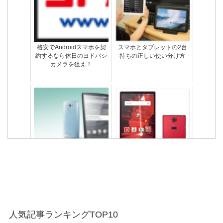
格安でAndroidスマホを契
スマホとタブレットの2台
約するなら休日のヨドバシ
持ちの正しい使い分け方
カメラを狙え！
1台持ちよりお得？スマホ
ヤフーブラウザアプリなら
とタブレットを2台持ちす
安心！詐欺サイトから守っ
るメリット
てくれる
isaiVL(LGV31)のスペック
AQUOS ZETA(SH-03G)評
比較！電池の持ちはスマホ
価レビュー！XperiaZ4のス
最高レベル！
ペックと比較
スマホは2年で解約して買
androidブラウザ比較！速度
人気記事ランキングTOP10
い替えるべきだと断言する
が速くてサクサクするのは