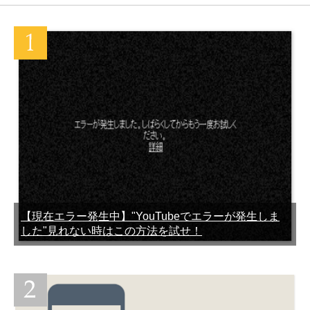
3つの理由
chromeがダントツ！
スマホのWi-Fiからハッカー
【お得】絶対に後悔しない
が侵入！遠隔操作や盗聴盗
中古スマホの選び方
[Android]
難を防ぐ対策方法
中学生の子供にスマホを持
【お得】絶対に後悔しない
たせるのは危険じゃないよ
中古スマホの選び方
[Android]
【現在エラー発生中】"YouTubeでエラーが発生しま
した"見れない時はこの方法を試せ！
【徹底比較】ドコモの
ドコモのらくらくスマホで
Androidスマホの携帯代を
もLINEができる！いつから
最安値に抑える方法
開始？