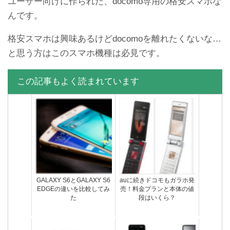
ユーザー向けに作られた、docomo専用の格安スマホな
んです。
格安スマホは興味あるけどdocomoを離れたくないな…
と思う方はこのスマホ機種は必見です。
スマホの通信速度制限を解
【ガラケー+スマホ】ガラ
この記事もよく読まれています
除する方法
ホとは？スマホとの違い
は？メリットあるの？
GALAXY S6とGALAXY S6
auに続きドコモもガラホ発
EDGEの違いを比較してみ
売！料金プランと本体の値
た
段はいくら？
XperiaA4評価レビュ
AQUOS ZETA(SH-03G)評
ー!XperiaZ3Compactのスペ
価レビュー！XperiaZ4のス
ックと比較した
ペックと比較