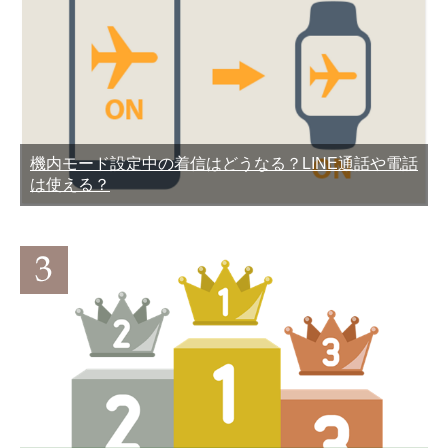
機内モード設定中の着信はどうなる？LINE通話や電話
ヤフーブラウザアプリなら
AndroidスマホとiPhone6の
は使える？
安心！詐欺サイトから守っ
違いを徹底比較してみた
てくれる
GALAXY S6とGALAXY S6
防水スマホは水洗いできる
EDGEの違いを比較してみ
って本当？水没しないか検
た
証してみた