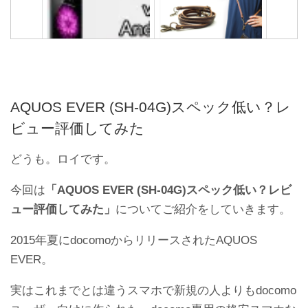
AndroidスマホとiPhone6の
スマホを首から下げるスト
違いを徹底比較してみた
ラップが超便利！メリット
は？
AQUOS EVER (SH-04G)スペック低い？レ
ビュー評価してみた
どうも。ロイです。
今回は
「AQUOS EVER (SH-04G)
スペック低い？レビ
ュー評価してみた」
についてご紹介をしていきます。
2015年夏にdocomoからリリースされたAQUOS
アンドロイドスマホの電池
Android wear製品を全部比
の持ちを伸ばす10の節電方
較して第1位を決めてみた
EVER。
法
実はこれまでとは違うスマホで新規の人よりもdocomo