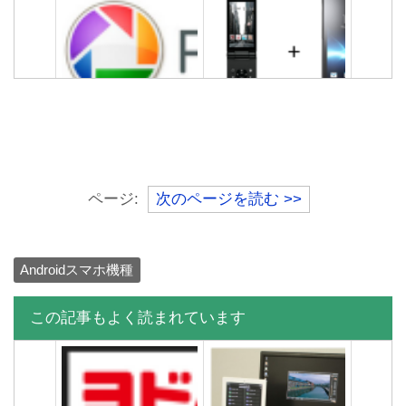
Picasaでアンドロイドで撮
【ガラケー+スマホ】ガラ
影した写真をネット上に即
ホとは？スマホとの違い
保存する方法
は？メリットあるの？
androidのブラウザが落ちる
ドコモのらくらくスマホで
原因はこれだった！
もLINEができる！いつから
ページ:
次のページを読む >>
開始？
Androidスマホ機種
この記事もよく読まれています
通信制限って何？7GBと
AQUOS ZETA(SH-03G)評
128kbpsってどう違うの？
価レビュー！XperiaZ4のス
ペックと比較