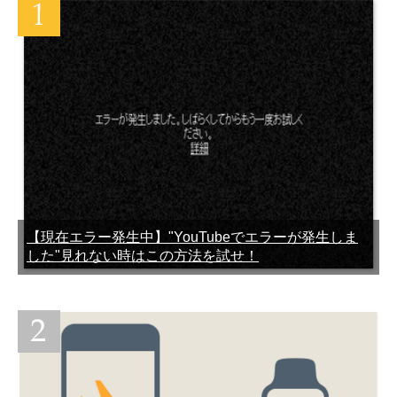
【容量を減らせ】LINEアッ
LINEで友達をリストから削
プデートできない時の対処
除すると相手にわかる？
法
LINEスタンプでブロックさ
LINEスパムとは？どんな仕
れてるか確認する方法
組みになっているのか徹底
解説
【現在エラー発生中】"YouTubeでエラーが発生しま
した"見れない時はこの方法を試せ！
LINEの乗っ取り被害を受け
LINEブロックしたらどうな
ないようするための対処・
る？されたらどうなる？確
対策・防止法
認する方法