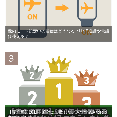
機内モード設定中の着信はどうなる？LINE通話や電話
LINEアカウント削除できな
LINE既読をつけずに「ちら
は使える？
い？アカウントを削除して
み」できるAndroid専用ア
LINEを辞める方法
プリ
通知設定ONなのに…LINE
LINEのunknownって誰？ど
の通知がこない不具合の原
ういう意味？誰か特定でき
因と対処法まとめ
る？
【完全版】2018年絶対に失敗しないおすすめAndroid