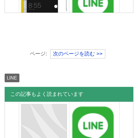
LINEの[正常に処理できませ
LINEアカウント削除できな
んでした]のエラーメッセー
い？アカウントを削除して
ジの対処法まとめ
LINEを辞める方法
ページ:
次のページを読む >>
LINEの[正常に処理できませ
AndroidとauでLINEのアッ
んでした]のエラーメッセー
プデートできない時の原因
ジの対処法まとめ
と対処法
LINE
この記事もよく読まれています
急に友達のLINEトークが消
友達のLINEトークの途中だ
えたらブロックされたって
け既読つかないエラー不具
こと？
合の原因と対処法