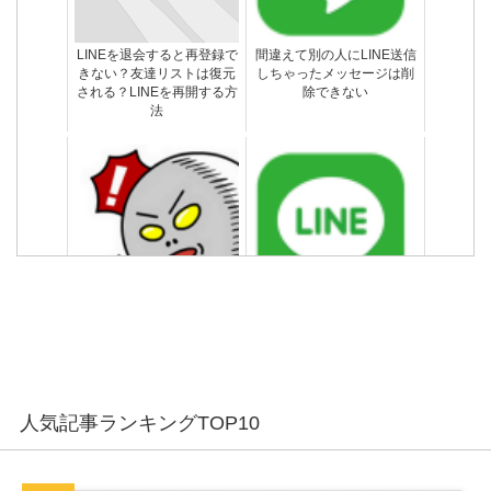
LINEを退会すると再登録で
間違えて別の人にLINE送信
きない？友達リストは復元
しちゃったメッセージは削
される？LINEを再開する方
除できない
法
LINEトークでメッセージ送
機種変更でバックアップ保
信エラーした時の原因と対
存したLINEトーク履歴を復
処法
元する方法
LINEでブロックして削除し
メンバーがいませんってど
た友達を復活させる方法
ういうこと？気になるLINE
トーク事情
LINEアップデートでトーク
間違えて別の人にLINE送信
人気記事ランキングTOP10
と友達が消える開かない時
しちゃったメッセージは削
の対処法
除できない