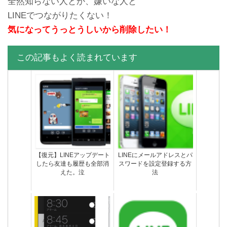
全然知らない人とか、嫌いな人と
LINEでつながりたくない！
気になってうっとうしいから削除したい！
この記事もよく読まれています
機内モードにしたのにLINE
LINEにメールアドレスとパ
既読になったぞ！どういう
スワードを設定登録する方
ことや！
法
【復元】LINEアップデート
LINEにメールアドレスとパ
したら友達も履歴も全部消
スワードを設定登録する方
えた。泣
法
LINEグループから退出する
友達のLINEトークの途中だ
やり方・退出と退会の違い
け既読つかないエラー不具
とは？
合の原因と対処法