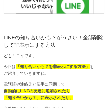
【悪用厳禁】Androidの
急に友達のLINEトークが消
LINEで絶対に既読つけない
えたらブロックされたって
2つの方法
こと？
LINEの知り合いかも？がうざい！全部削除
して非表示にする方法
ども！ロイです。
今回は
「知り合いかも？を非表示にする方法」
を
ご紹介していきますね。
電話帳や連絡先と勝手に同期して
間違えて別の人にLINE送信
PCにLINEをインストール/
しちゃったメッセージは削
ログインできない？正しい
自動的にLINEの友達に追加されたり
除できない
手順を再確認
「知り合いかも？」に表示されたり。