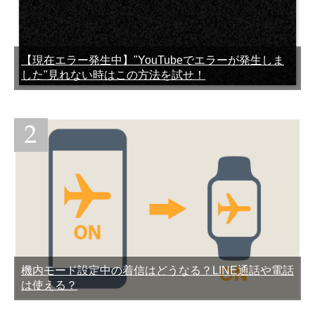
トしてもフリーズする不具
章が消える不具合の原因と
合の原因と対処法
対処法
【現在エラー発生中】"YouTubeでエラーが発生しま
した"見れない時はこの方法を試せ！
LINEのうざいスタンプを集
機種変更でバックアップ保
めてみた
存したLINEトーク履歴を復
元する方法
機内モード設定中の着信はどうなる？LINE通話や電話
友達のLINEトークの途中だ
LINEで友達をリストから削
は使える？
け既読つかないエラー不具
除すると相手にわかる？
合の原因と対処法