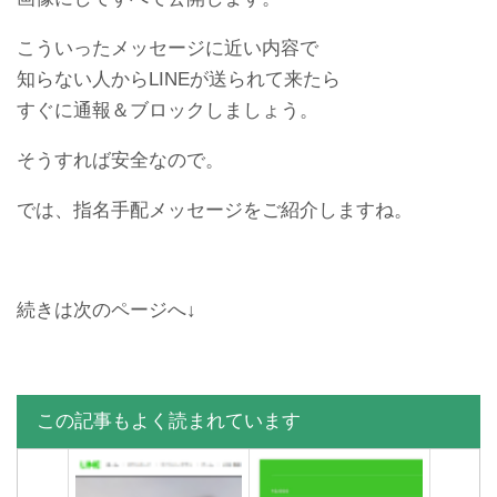
こういったメッセージに近い内容で
知らない人からLINEが送られて来たら
すぐに通報＆ブロックしましょう。
そうすれば安全なので。
では、指名手配メッセージをご紹介しますね。
LINEの知り合いかも？がう
【悪用厳禁】LINE機内モー
ざい！全部削除して非表示
ドで既読をつけない方法。
にする方法
iPhone編
続きは次のページへ↓
この記事もよく読まれています