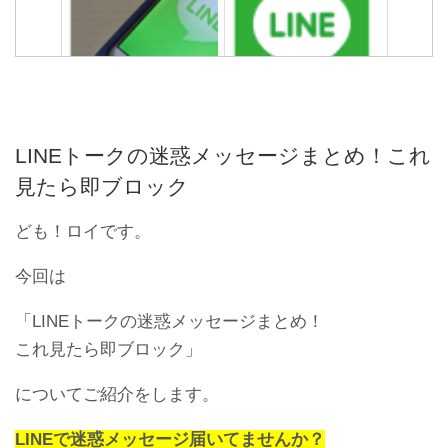
機種変更でバックアップ保
PCにLINEをインストール/
存したLINEトーク履歴を復
ログインできない？正しい
元する方法
手順を再確認
LINEトークの迷惑メッセージまとめ！これ
見たら即ブロック
ども！ロイです。
今回は
「LINEトークの迷惑メッセージまとめ！
これ見たら即ブロック」
【容量を減らせ】LINEアッ
LINEトークでメッセージ送
プデートできない時の対処
信エラーした時の原因と対
法
処法
についてご紹介をします。
LINEで迷惑メッセージ届いてませんか？