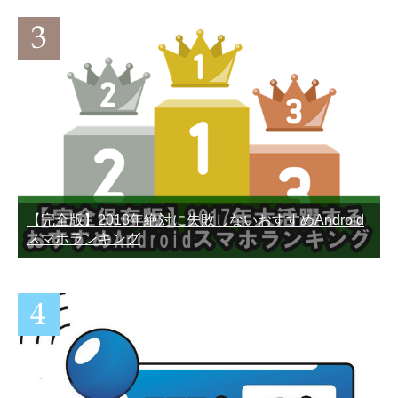
LINEで1分以上の長い容量
【復元】LINEアップデート
オーバーの動画を送信する
したら友達も履歴も全部消
方法
えた。泣
【完全版】2018年絶対に失敗しないおすすめAndroid
スマホランキング