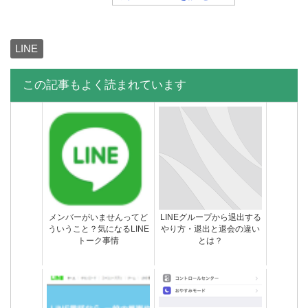
LINE
この記事もよく読まれています
LINEスタンプを購入する方
LINEの[An error has
法・お支払い方法は？
occurred]のエラーメッセー
[iPhone/Android]
ジの対処法まとめ
メンバーがいませんってど
LINEグループから退出する
ういうこと？気になるLINE
やり方・退出と退会の違い
トーク事情
とは？
LINEスタンププレゼント以
LINEのうざいスタンプを集
外の方法でブロックされて
めてみた
るか確認する方法