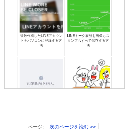
複数作成したLINEアカウン
LINEトーク履歴を画像もス
トをパソコンに登録する方
タンプもすべて保存する方
法
法
LINEブロックしたらどうな
友達のLINEトークの途中だ
る？されたらどうなる？確
け既読つかないエラー不具
認する方法
合の原因と対処法
ページ:
次のページを読む >>