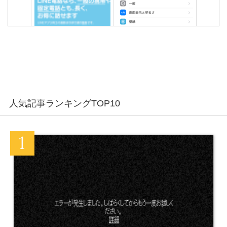
【丁寧に図説】LINEアカウ
既読したのにLINEアイコン
ントを2個以上複数作成す
の赤い通知が消えない不具
る方法
合の対処法まとめ
【悪用厳禁】LINE機内モー
LINE ID変更する人は危険！
人気記事ランキングTOP10
ドで既読をつけない方法。
友達がLINE IDを変更した理
iPhone編
由
LINEの通知音・着信音が鳴
LINEの乗っ取り被害を受け
らない不具合の原因と対処
ないようするための対処・
法
対策・防止法
LINEポコパンのアップデー
LINEトークで送信できず文