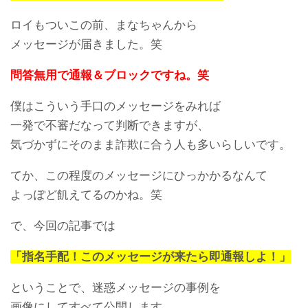
ロイもついこの前、まなちゃんから
メッセージが届きました。笑
問答無用で通報＆ブロックですね。笑
LINEアカウント削除できな
LINE ID変更する人は危険！
僕はこういう手口のメッセージをみれば
い？アカウントを削除して
友達がLINE IDを変更した理
一発で不審だなって判断できますが、
LINEを辞める方法
由
気づかずにそのまま詐欺に合う人も多いらしいです。
てか、この程度のメッセージにひっかかるなんて
よっぽど飢えてるのかね。笑
で、今回の記事では
「指名手配！このメッセージが来たら即通報しよ！」
LINEトーク履歴を画像もス
LINEでブロックして削除し
タンプもすべて保存する方
た友達を復活させる方法
ということで、迷惑メッセージの事例を
法
画像にしてすべて公開します。