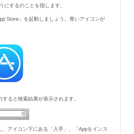
ようにするのことを指します。
LINE IDを設定する時に参考
【復元】LINEアップデート
になる斬新な決め方パター
したら友達も履歴も全部消
ン集
えた。泣
p Store」を起動しましょう。青いアイコンが
」と入力すると検索結果が表示されます。
し、アイコン下にある「入手」、「Appをインス