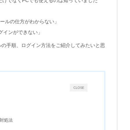
ンだけでなくPCでも使えるのは知っていました
LINEの知り合いかも？がう
LINEトーク履歴を画像もス
ざい！全部削除して非表示
タンプもすべて保存する方
にする方法
法
トールの仕方がわからない」
グインができない」
ルの手順、ログイン方法をご紹介してみたいと思
CLOSE
と対処法