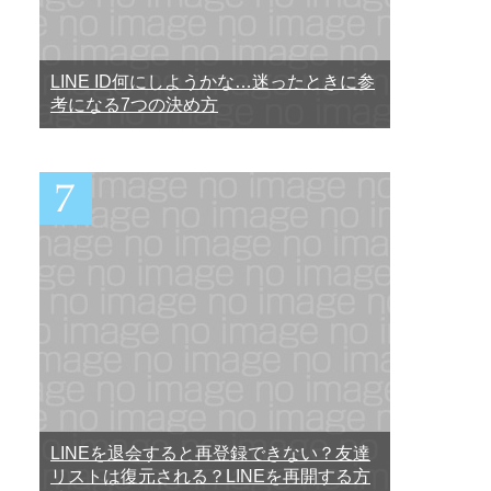
LINE ID何にしようかな…迷ったときに参
考になる7つの決め方
LINEを退会すると再登録できない？友達
リストは復元される？LINEを再開する方