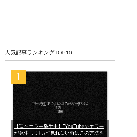
人気記事ランキングTOP10
【現在エラー発生中】"YouTubeでエラー
が発生しました"見れない時はこの方法を