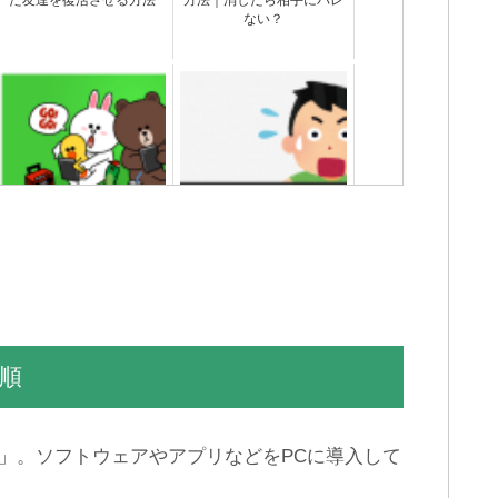
た友達を復活させる方法
方法｜消したら相手にバレ
ない？
【容量を減らせ】LINEアッ
LINEの乗っ取り被害を受け
プデートできない時の対処
ないようするための対処・
法
対策・防止法
手順
ll」。ソフトウェアやアプリなどをPCに導入して