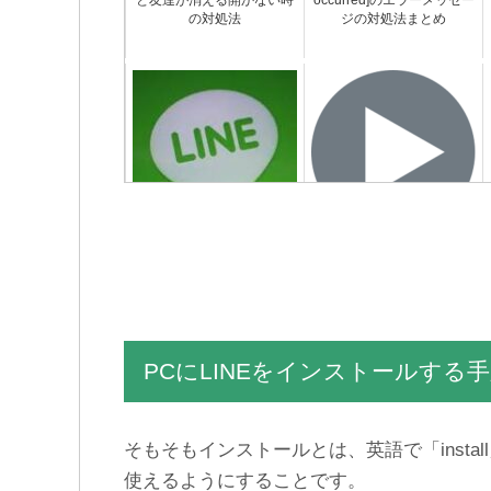
と友達が消える開かない時
occurred]のエラーメッセー
の対処法
ジの対処法まとめ
友達からLINEメッセージが
LINEで1分以上の長い容量
届かないエラー不具合の原
オーバーの動画を送信する
因と対処法
方法
PCにLINEをインストールする
そもそもインストールとは、英語で「insta
使えるようにすることです。