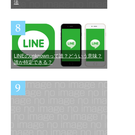
法
LINEのunknownって誰？どういう意味？
誰か特定できる？