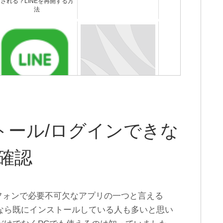
される？LINEを再開する方
法
LINEをアンインストールす
LINEグループから退出する
るとどうなる？何が消えて
やり方・退出と退会の違い
何が消えない？
とは？
ストール/ログインできな
確認
フォンで必要不可欠なアプリの一つと言える
ーなら既にインストールしている人も多いと思い