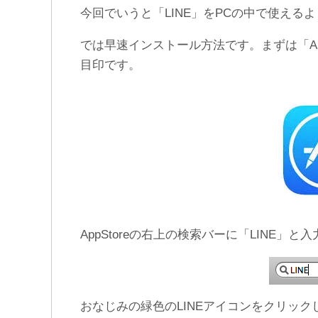
今回でいうと「LINE」をPCの中で使える
【悪用厳禁】LINE機内モー
LINEの通知音・着信音が鳴
ドで既読をつけない方法。
らない不具合の原因と対処
iPhone編
法
では早速インストール方法です。まずは「Ap
目印です。
AppStoreの右上の検索バーに「LINE
おなじみの緑色のLINEアイコンをクリック