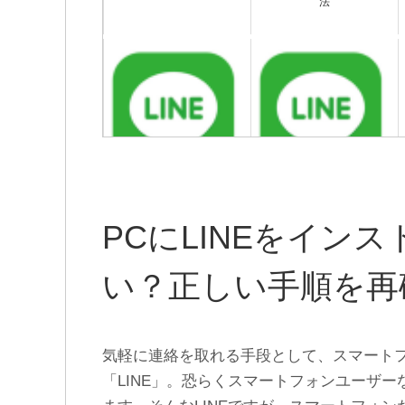
法
LINEのunknownって誰？ど
LINEアカウント削除できな
ういう意味？誰か特定でき
い？アカウントを削除して
る？
LINEを辞める方法
PCにLINEをイン
い？正しい手順を再
気軽に連絡を取れる手段として、スマート
「LINE」。恐らくスマートフォンユーザ