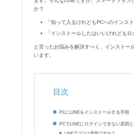
ます。そんなLINEですが、スマートフォ
【悪用厳禁】Androidの
LINEの[An error has
LINEで絶対に既読つけない
occurred]のエラーメッセー
か？
2つの方法
ジの対処法まとめ
「知って入るけれどもPCへのインス
「インストールしたはいいけれどもロ
と言ったお悩みを解決すべく、インストー
います。
目次
PCにLINEをインストールする手順
PCでLINEにログインできない原因
LINEアプリは最新ですか？