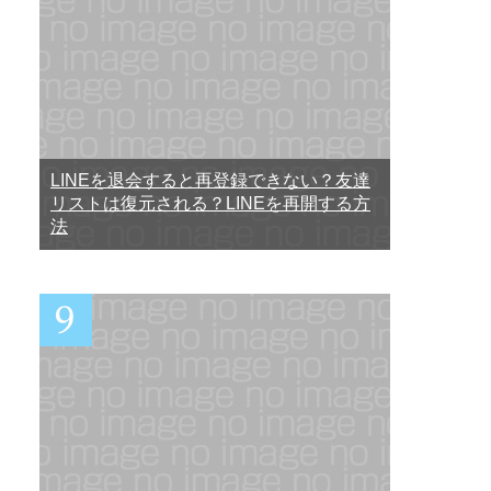
LINEを退会すると再登録できない？友達
リストは復元される？LINEを再開する方
法