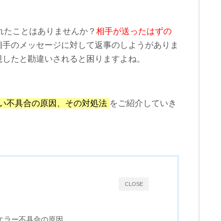
LINE既読をつけずに「ちら
LINEトークのメッセージと
み」できるAndroid専用ア
履歴を削除する方法
プリ
かれたことはありませんか？
相手が送ったはずの
相手のメッセージに対して返事のしようがありま
視したと勘違いされると困りますよね。
ない不具合の原因、その対処法
をご紹介していき
CLOSE
いエラー不具合の原因