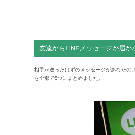
【容量を減らせ】LINEアッ
AndroidとauでLINEのアッ
プデートできない時の対処
プデートできない時の原因
法
と対処法
友達からLINEメッセージが届
相手が送ったはずのメッセージがあなたのL
を全部で5つにまとめました。
LINEグループから退出する
LINEを退会すると再登録で
やり方・退出と退会の違い
きない？友達リストは復元
とは？
される？LINEを再開する方
法