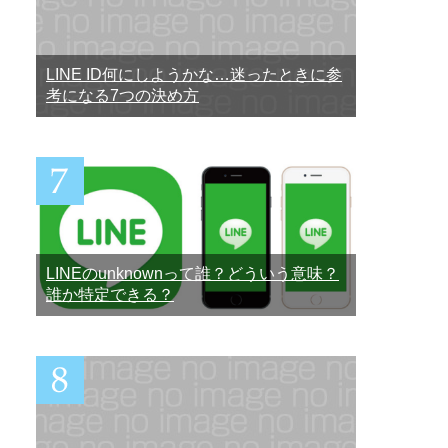
LINE ID何にしようかな…迷ったときに参
考になる7つの決め方
LINEのunknownって誰？どういう意味？
誰か特定できる？