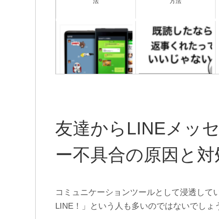
法
方法
【復元】LINEアップデート
【悪用厳禁】Androidの
したら友達も履歴も全部消
LINEで絶対に既読つけない
えた。泣
2つの方法
友達からLINEメッ
ー不具合の原因と対
コミュニケーションツールとして浸透してい
LINE！」という人も多いのではないでしょ