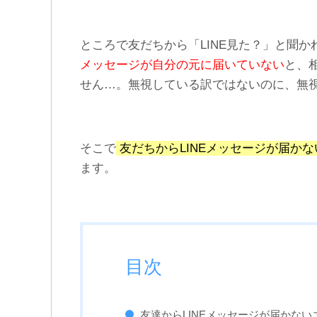
LINEで友達をリストから削
LINEの乗っ取り被害を受け
除すると相手にわかる？
ないようするための対処・
対策・防止法
ところで友だちから「LINE見た？」と聞
メッセージが自分の元に届いていない
と、
せん…。無視している訳ではないのに、無
そこで
友だちからLINEメッセージが届か
ます。
目次
友達からLINEメッセージが届かな