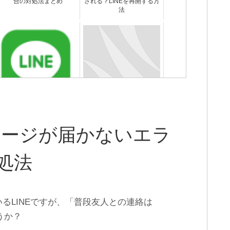
合の対処法まとめ
される？LINEを再開する方
法
LINEをアンインストールす
LINE ID何にしようかな…迷
るとどうなる？何が消えて
ったときに参考になる7つ
何が消えない？
の決め方
セージが届かないエラ
処法
るLINEですが、「普段友人との連絡は
うか？