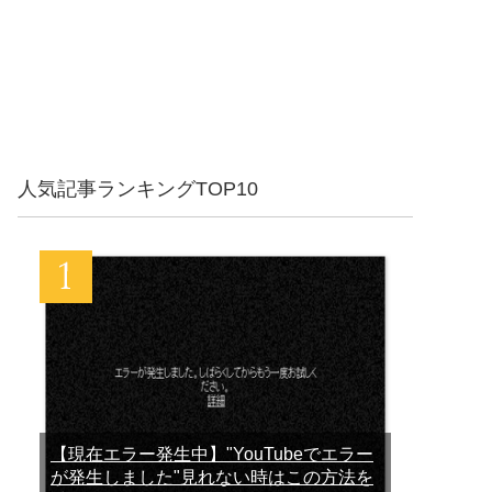
人気記事ランキングTOP10
【現在エラー発生中】"YouTubeでエラー
が発生しました"見れない時はこの方法を