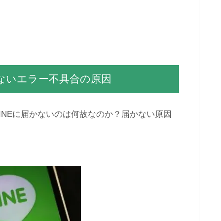
複数作成したLINEアカウン
LINEトークで送信できず文
トをパソコンに登録する方
章が消える不具合の原因と
法
対処法
かないエラー不具合の原因
INEに届かないのは何故なのか？届かない原因
LINE ID変更する人は危険！
LINE既読をつけずに「ちら
友達がLINE IDを変更した理
み」できるAndroid専用ア
由
プリ