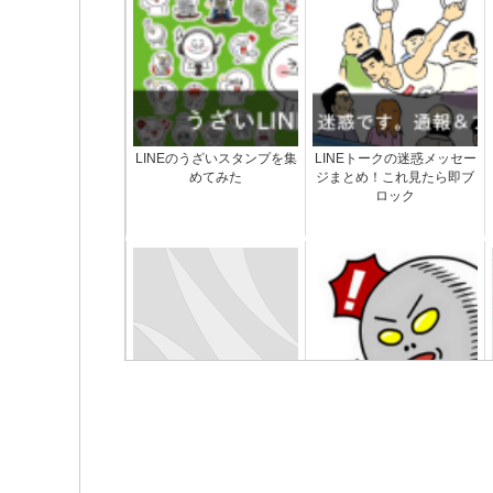
LINEのうざいスタンプを集
LINEトークの迷惑メッセー
めてみた
ジまとめ！これ見たら即ブ
ロック
LINE ID何にしようかな…迷
LINEでブロックして削除し
ったときに参考になる7つ
た友達を復活させる方法
の決め方