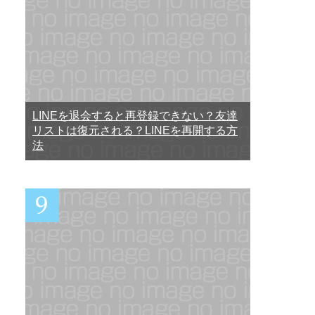
LINEを退会すると再登録できない？友達
リストは復元される？LINEを再開する方
法