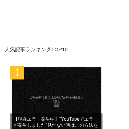
人気記事ランキングTOP10
【現在エラー発生中】"YouTubeでエラー
が発生しました"見れない時はこの方法を