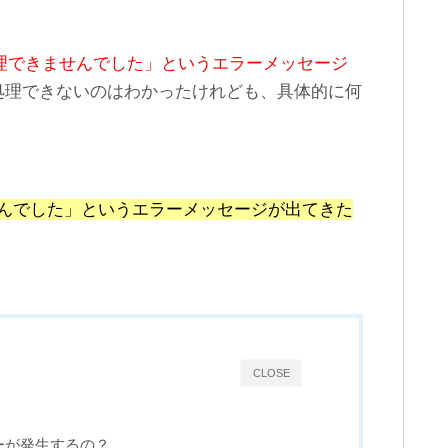
LINEグループから退出する
LINE IDの検索ができない…
やり方・退出と退会の違い
見つからない時の原因と対
とは？
策
理できませんでした」というエラーメッセージ
処理できないのはわかったけれども、具体的に何
せんでした」というエラーメッセージが出てきた
CLOSE
ーが発生するの？