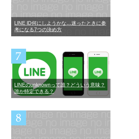
LINE ID何にしようかな…迷ったときに参
考になる7つの決め方
LINEのunknownって誰？どういう意味？
誰か特定できる？