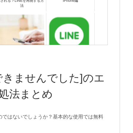
される？LINEを再開する方
iPhone編
法
LINEスタンププレゼント以
間違えて別の人にLINE送信
外の方法でブロックされて
しちゃったメッセージは削
るか確認する方法
除できない
理できませんでした]のエ
処法まとめ
いのではないでしょうか？基本的な使用では無料