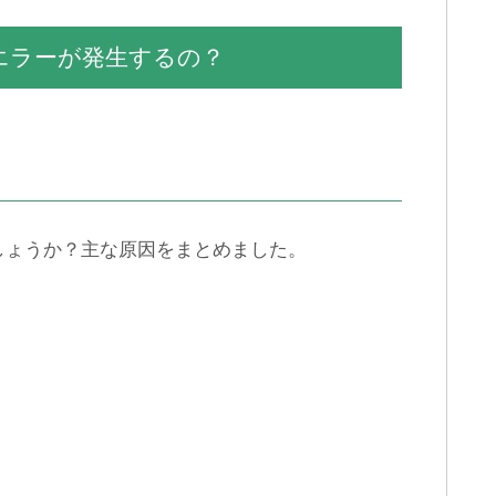
エラーが発生するの？
LINEで友達をリストから削
LINE IDを設定する時に参考
除すると相手にわかる？
になる斬新な決め方パター
ン集
しょうか？主な原因をまとめました。