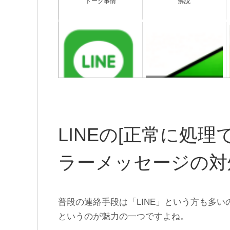
トーク事情
解説
LINEグループを完全に消す
LINEの知り合いかも？がう
方法｜消したら相手にバレ
ざい！全部削除して非表示
ない？
にする方法
LINEの[正常に処
ラーメッセージの対
普段の連絡手段は「LINE」という方も多
というのが魅力の一つですよね。