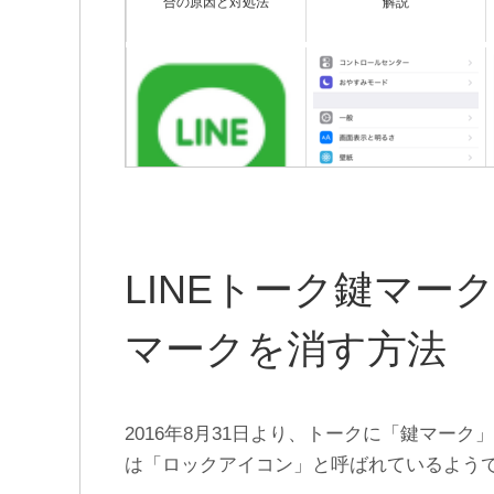
合の原因と対処法
解説
LINEをアンインストールす
既読したのにLINEアイコン
るとどうなる？何が消えて
の赤い通知が消えない不具
何が消えない？
合の対処法まとめ
LINEトーク鍵マー
マークを消す方法
2016年8月31日より、トークに「鍵マー
は「ロックアイコン」と呼ばれているよう