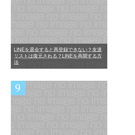
LINEを退会すると再登録できない？友達
リストは復元される？LINEを再開する方
法