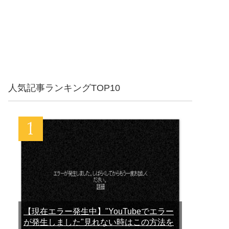
人気記事ランキングTOP10
【現在エラー発生中】"YouTubeでエラー
が発生しました"見れない時はこの方法を