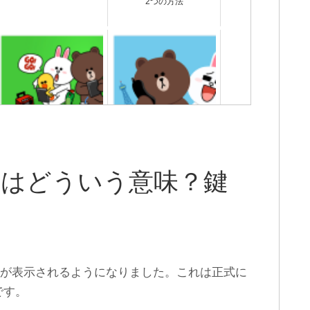
2つの方法
【容量を減らせ】LINEアッ
LINEアップデートでトーク
プデートできない時の対処
と友達が消える開かない時
法
の対処法
クはどういう意味？鍵
ク」が表示されるようになりました。これは正式に
です。