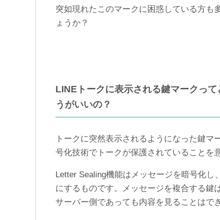
複数作成したLINEアカウン
LINEの[正常に処理できませ
突如現れたこのマークに困惑している方も
トをパソコンに登録する方
んでした]のエラーメッセー
法
ジの対処法まとめ
ょうか？
LINEトークに表示される鍵マークっ
うがいいの？
トークに突然表示されるようになった鍵マークです
号化技術でトークが保護されていることを
Letter Sealing機能はメッセージを
にするものです。メッセージを複合する鍵は
サーバー側であっても内容を見ることはで