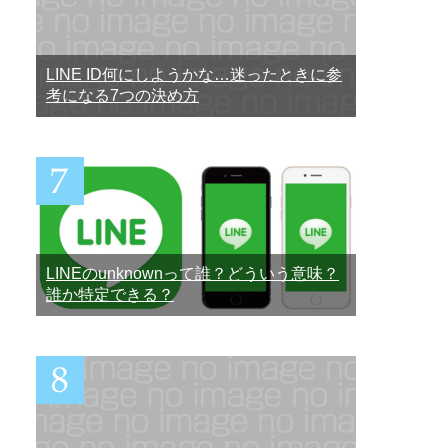
LINE ID何にしようかな…迷ったときに参
考になる7つの決め方
LINEのunknownって誰？どういう意味？
誰か特定できる？