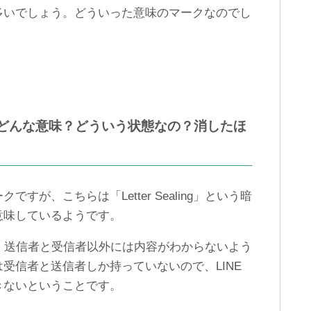
機種変更でバックアップ保
【悪用厳禁】LINE機内モー
多いでしょう。どういった意味のマークなのでし
存したLINEトーク履歴を復
ドで既読をつけない方法。
元する方法
iPhone編
てどんな意味？どういう状態なの？消したほ
が、こちらは「Letter Sealing」という暗
意味しているようです。
暗号化し、送信者と受信者以外には内容がわからないよう
受信者と送信者しか持っていないので、LINE
きないということです。