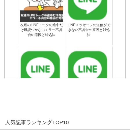
友達のLINEトークの途中だ
LINEメッセージの送信がで
け既読つかないエラー不具
きない不具合の原因と対処
合の原因と対処法
法
LINEのメッセージ送信や動
機内モード設定中の着信は
きが遅い時の原因と対処法
どうなる？LINE通話や電話
は使える？
LINEトークのメッセージと
LINEスパムとは？どんな仕
履歴を削除する方法
組みになっているのか徹底
解説
通知設定ONなのに…LINE
機種変更でバックアップ保
人気記事ランキングTOP10
の通知がこない不具合の原
存したLINEトーク履歴を復