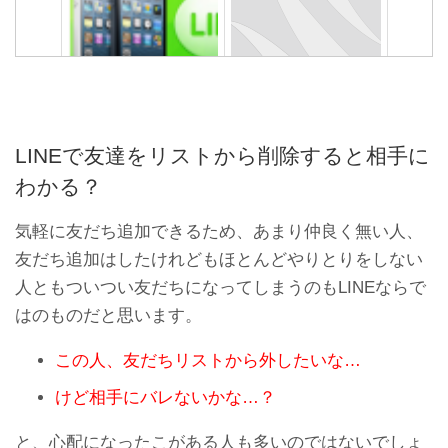
LINEにメールアドレスとパ
通知設定ONなのに…LINE
スワードを設定登録する方
の通知がこない不具合の原
法
因と対処法まとめ
LINEで友達をリストから削除すると相手に
わかる？
気軽に友だち追加できるため、あまり仲良く無い人、
友だち追加はしたけれどもほとんどやりとりをしない
人ともついつい友だちになってしまうのもLINEならで
はのものだと思います。
【悪用厳禁】LINE機内モー
LINEトークの迷惑メッセー
この人、友だちリストから外したいな…
ドで既読をつけない方法。
ジまとめ！これ見たら即ブ
iPhone編
ロック
けど相手にバレないかな…？
と、心配になったこがある人も多いのではないでしょ