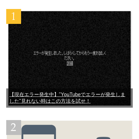
因と対処法まとめ
元する方法
LINEブロック解除する方
急に友達のLINEトークが消
法・解除したら友達に通知
えたらブロックされたって
される？どうなる？
こと？
LINEで1分以上の長い容量
LINEプリペイドカードのチ
オーバーの動画を送信する
ャージができない？使えな
方法
い？原因と解決策
【現在エラー発生中】"YouTubeでエラーが発生しま
した"見れない時はこの方法を試せ！
LINE IDの検索ができない…
機内モード設定中の着信は
見つからない時の原因と対
どうなる？LINE通話や電話
策
は使える？