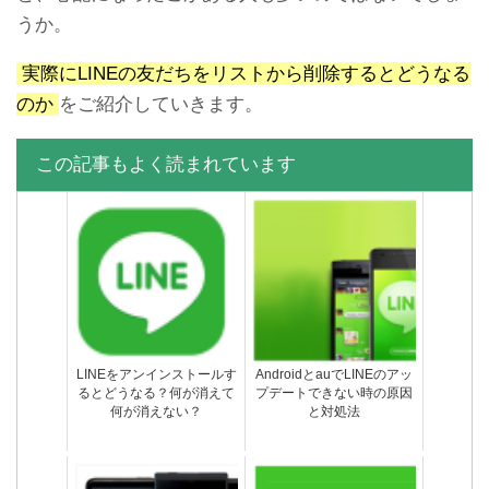
うか。
実際にLINEの友だちをリストから削除するとどうなる
のか
をご紹介していきます。
この記事もよく読まれています
LINEのunknownって誰？ど
LINE ID変更する人は危険！
ういう意味？誰か特定でき
友達がLINE IDを変更した理
る？
由
LINEをアンインストールす
AndroidとauでLINEのアッ
るとどうなる？何が消えて
プデートできない時の原因
何が消えない？
と対処法
複数作成したLINEアカウン
LINEのうざいスタンプを集
トをパソコンに登録する方
めてみた
法