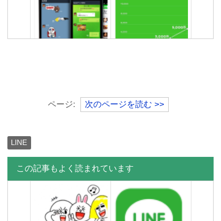
【復元】LINEアップデート
LINEトーク履歴を画像もス
したら友達も履歴も全部消
タンプもすべて保存する方
えた。泣
法
機内モードにしたのにLINE
【復元】LINEアップデート
既読になったぞ！どういう
したら友達も履歴も全部消
ページ:
次のページを読む >>
ことや！
えた。泣
LINE
この記事もよく読まれています
LINEブロック解除する方
LINEトークでメッセージ送
法・解除したら友達に通知
信エラーした時の原因と対
される？どうなる？
処法