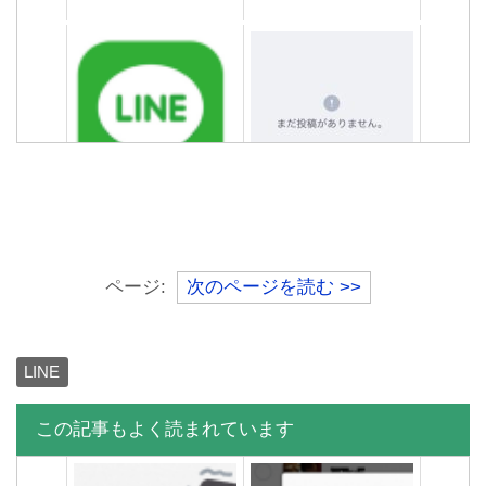
LINEトーク履歴を画像もス
LINEをアンインストールす
LINEトークのメッセージと
LINEブロックしたらどうな
タンプもすべて保存する方
るとどうなる？何が消えて
履歴を削除する方法
る？されたらどうなる？確
法
何が消えない？
認する方法
ページ:
次のページを読む >>
LINE
この記事もよく読まれています
間違えて別の人にLINE送信
【悪用厳禁】LINE機内モー