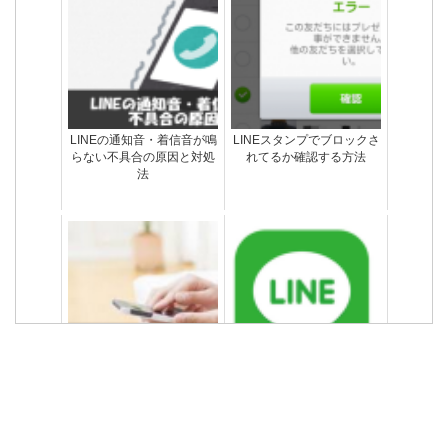
しちゃったメッセージは削
ドで既読をつけない方法。
除できない
iPhone編
LINEの通知音・着信音が鳴
LINEスタンプでブロックさ
らない不具合の原因と対処
れてるか確認する方法
法
LINE既読をつけずに「ちら
LINEグループを完全に消す
み」できるAndroid専用ア
方法｜消したら相手にバレ
プリ
ない？
LINEスタンププレゼント以
LINEアカウント削除できな
外の方法でブロックされて
い？アカウントを削除して
るか確認する方法
LINEを辞める方法