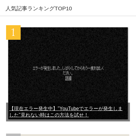
LINEでブロックして削除し
LINEアカウント削除できな
人気記事ランキングTOP10
た友達を復活させる方法
い？アカウントを削除して
LINEを辞める方法
メンバーがいませんってど
急に友達のLINEトークが消
ういうこと？気になるLINE
えたらブロックされたって
トーク事情
こと？
LINEのうざいスタンプを集
LINEの[正常に処理できませ
めてみた
んでした]のエラーメッセー
ジの対処法まとめ
【現在エラー発生中】"YouTubeでエラーが発生しま
した"見れない時はこの方法を試せ！
LINEのメッセージ送信や動
機種変更でバックアップ保
きが遅い時の原因と対処法
存したLINEトーク履歴を復