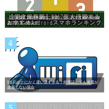
LINE既読をつけずに「ちら
LINEトークの迷惑メッセー
み」できるAndroid専用ア
ジまとめ！これ見たら即ブ
プリ
ロック
【完全版】2018年絶対に失敗しないおすすめAndroid
スマホランキング
Wi-Fiがとにかく遅い遅すぎる！何度試しても速度が
改善しない場合