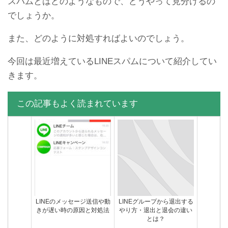
スパムとはどのようなもので、どうやって見分けるの
でしょうか。
また、どのように対処すればよいのでしょう。
今回は最近増えているLINEスパムについて紹介してい
きます。
LINEメッセージの送信がで
LINEトークでメッセージ送
きない不具合の原因と対処
信エラーした時の原因と対
法
処法
この記事もよく読まれています
【容量を減らせ】LINEアッ
LINEアカウント削除できな
LINEのメッセージ送信や動
LINEグループから退出する
プデートできない時の対処
い？アカウントを削除して
きが遅い時の原因と対処法
やり方・退出と退会の違い
法
LINEを辞める方法
とは？