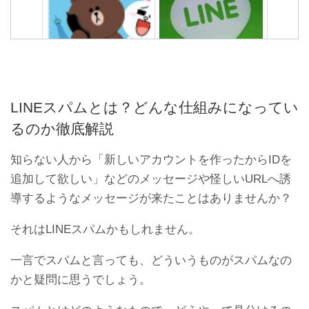
LINEアップデートでトーク
友達からLINEメッセージが
と友達が消える開かない時
届かないエラー不具合の原
の対処法
因と対処法
LINEスパムとは？どんな仕組みになってい
るのか徹底解説
知らない人から「新しいアカウントを作ったからIDを
追加して欲しい」などのメッセージや怪しいURLへ誘
導するようなメッセージが来たことはありませんか？
それはLINEスパムかもしれません。
【丁寧に図説】LINEアカウ
友達のLINEトークの途中だ
ントを2個以上複数作成す
け既読つかないエラー不具
一言でスパムと言っても、どういうものがスパムなの
る方法
合の原因と対処法
かと疑問に思うでしょう。