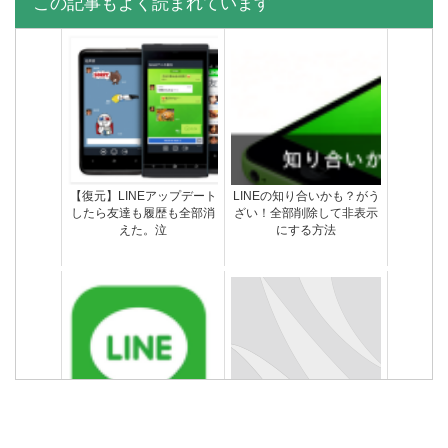
この記事もよく読まれています
機内モードにしたのにLINE
LINEのうざいスタンプを集
既読になったぞ！どういう
めてみた
ことや！
【復元】LINEアップデート
LINEの知り合いかも？がう
したら友達も履歴も全部消
ざい！全部削除して非表示
えた。泣
にする方法
LINEアイコンの通知表示が
LINE ID何にしようかな…迷
消えない不具合の対処法
ったときに参考になる7つ
の決め方
間違えて別の人にLINE送信
通知設定ONなのに…LINE