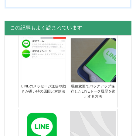
この記事もよく読まれています
友達からLINEメッセージが
機内モードにしたのにLINE
届かないエラー不具合の原
既読になったぞ！どういう
因と対処法
ことや！
LINEのメッセージ送信や動
機種変更でバックアップ保
きが遅い時の原因と対処法
存したLINEトーク履歴を復
元する方法