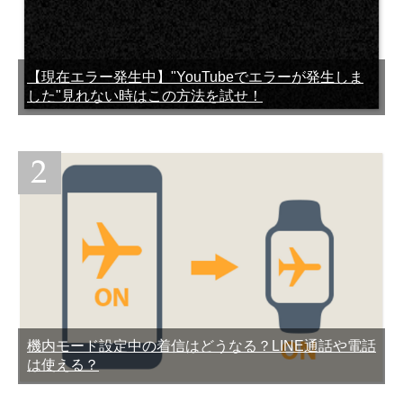
LINEプリペイドカードのチ
機種変更でバックアップ保
ャージができない？使えな
存したLINEトーク履歴を復
【現在エラー発生中】"YouTubeでエラーが発生しま
い？原因と解決策
元する方法
した"見れない時はこの方法を試せ！
【容量を減らせ】LINEアッ
LINEの乗っ取り被害を受け
プデートできない時の対処
ないようするための対処・
法
対策・防止法
機内モード設定中の着信はどうなる？LINE通話や電話
LINEのうざいスタンプを集
LINEの知り合いかも？がう
は使える？
めてみた
ざい！全部削除して非表示
にする方法