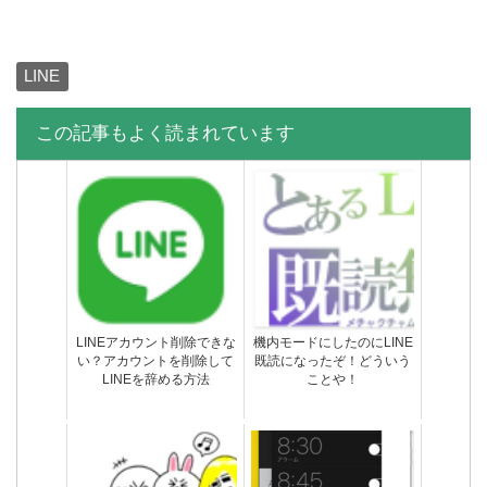
しちゃったメッセージは削
の通知がこない不具合の原
除できない
因と対処法まとめ
LINE
LINEの知り合いかも？がう
LINEトーク履歴を画像もス
ざい！全部削除して非表示
タンプもすべて保存する方
この記事もよく読まれています
にする方法
法
LINEブロック解除する方
LINEでブロックして削除し
法・解除したら友達に通知
た友達を復活させる方法
される？どうなる？
LINEアカウント削除できな
機内モードにしたのにLINE
い？アカウントを削除して
既読になったぞ！どういう
LINEを辞める方法
ことや！