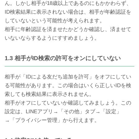
ん。しかし相手が18歳以上であるのにもかかわらず、
ID検索結果に表示されない場合は、相手が年齢認証を
していないという可能性が考えられます。
相手に年齢認証を済ませたかどうか確認し、済ませて
いないならするようにすすめましょう。
LINE ID何にしようかな…迷
LINEトークでメッセージ送
ったときに参考になる7つ
信エラーした時の原因と対
1.3 相手がID検索の許可をオンにしていない
の決め方
処法
相手が「IDによる友だち追加を許可」をオフにしてい
る可能性があります。この場合はいくら正しいIDを検
索しても検索結果に表示されません。
相手がオフにしていないか確認してみましょう。この
設定は、LINEアプリ→「その他」タブ→「設定」
→「プライバシー管理」から行えます。