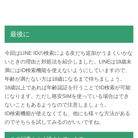
【丁寧に図説】LINEアカウ
友達のLINEトークの途中だ
ントを2個以上複数作成す
け既読つかないエラー不具
る方法
合の原因と対処法
最後に
今回はLINE IDの検索による友だち追加がうまくいかな
いときの理由と対処法を紹介しました。LINEは18歳未
満にはID検索機能を使えないようにしていますので、
年齢が満たない方は18歳になるまで待ちましょう。
LINEブロックしたらどうな
LINEトークのメッセージと
る？されたらどうなる？確
履歴を削除する方法
18歳以上であれば年齢認証を行うことでID検索が可能
認する方法
になります。ただし格安SIMを使っている場合はでき
ないこともあるようなので注意しましょう。
ID検索機能が使えなくても、他にも様々な方法がある
のでそちらを試してみるのがいいですね。