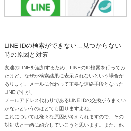
LINEアカウント削除できな
LINEの通知音・着信音が鳴
い？アカウントを削除して
らない不具合の原因と対処
LINEを辞める方法
法
LINE IDの検索ができない…見つからない
時の原因と対策
友達のLINEを追加するため、LINEのID検索を行ってみ
たけど、なぜか検索結果に表示されないという場合が
あります。メールに代わって主要な連絡手段となった
LINEですが、
メールアドレス代わりであるLINE IDの交換がうまくい
LINEスタンププレゼント以
LINEプリペイドカードのチ
かないというのはとても困りますよね。
外の方法でブロックされて
ャージができない？使えな
るか確認する方法
い？原因と解決策
これについては様々な原因が考えられますので、その
対処法と一緒に紹介していこうと思います。また、他