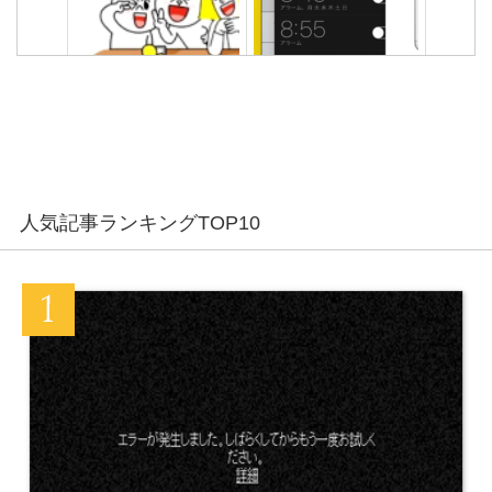
LINEトークのメッセージと
LINEメッセージの送信がで
履歴を削除する方法
きない不具合の原因と対処
法
友達のLINEトークの途中だ
LINEの[正常に処理できませ
け既読つかないエラー不具
んでした]のエラーメッセー
合の原因と対処法
ジの対処法まとめ
人気記事ランキングTOP10
LINEの通知音・着信音が鳴
LINEアイコンの通知表示が
らない不具合の原因と対処
消えない不具合の対処法
法
LINEスタンププレゼント以
LINEで1分以上の長い容量
外の方法でブロックされて
オーバーの動画を送信する
るか確認する方法
方法