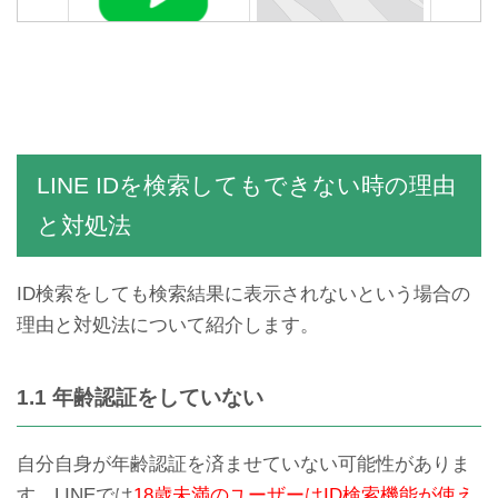
LINEの[An error has
通知設定ONなのに…LINE
occurred]のエラーメッセー
の通知がこない不具合の原
ジの対処法まとめ
因と対処法まとめ
LINE IDを検索してもできない時の理由
と対処法
ID検索をしても検索結果に表示されないという場合の
理由と対処法について紹介します。
LINEブロックしたらどうな
LINE既読をつけずに「ちら
る？されたらどうなる？確
み」できるAndroid専用ア
1.1 年齢認証をしていない
認する方法
プリ
自分自身が年齢認証を済ませていない可能性がありま
す。LINEでは
18歳未満のユーザーはID検索機能が使え