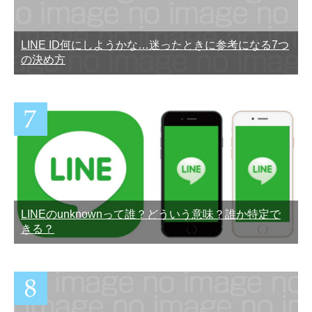
LINE ID何にしようかな…迷ったときに参考になる7つ
の決め方
LINEのunknownって誰？どういう意味？誰か特定で
きる？