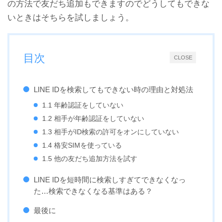
の方法で友だち追加もできますのでどうしてもできな
いときはそちらを試しましょう。
目次
CLOSE
LINEの知り合いかも？がう
【悪用厳禁】Androidの
ざい！全部削除して非表示
LINEで絶対に既読つけない
LINE IDを検索してもできない時の理由と対処法
にする方法
2つの方法
1.1 年齢認証をしていない
1.2 相手が年齢認証をしていない
1.3 相手がID検索の許可をオンにしていない
1.4 格安SIMを使っている
1.5 他の友だち追加方法を試す
LINE IDを短時間に検索しすぎてできなくなっ
た…検索できなくなる基準はある？
LINEの乗っ取り被害を受け
既読したのにLINEアイコン
ないようするための対処・
の赤い通知が消えない不具
最後に
対策・防止法
合の対処法まとめ