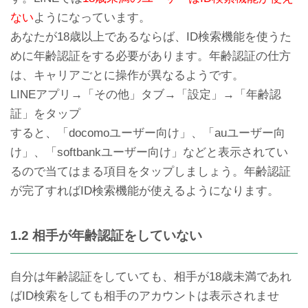
ない
ようになっています。
あなたが18歳以上であるならば、ID検索機能を使うた
めに年齢認証をする必要があります。年齢認証の仕方
は、キャリアごとに操作が異なるようです。
LINEポコパンのアップデー
急に友達のLINEトークが消
トしてもフリーズする不具
えたらブロックされたって
LINEアプリ→「その他」タブ→「設定」→「年齢認
合の原因と対処法
こと？
証」をタップ
すると、「docomoユーザー向け」、「auユーザー向
け」、「softbankユーザー向け」などと表示されてい
るので当てはまる項目をタップしましょう。年齢認証
が完了すればID検索機能が使えるようになります。
1.2 相手が年齢認証をしていない
LINEの乗っ取り被害を受け
LINEトークのメッセージと
ないようするための対処・
履歴を削除する方法
対策・防止法
自分は年齢認証をしていても、相手が18歳未満であれ
ばID検索をしても相手のアカウントは表示されませ