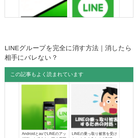
LINEの知り合いかも？がう
LINEスパムとは？どんな仕
ざい！全部削除して非表示
組みになっているのか徹底
にする方法
解説
LINEグループを完全に消す方法｜消したら
相手にバレない？
この記事もよく読まれています
LINEを退会すると再登録で
LINEでブロックして削除し
きない？友達リストは復元
た友達を復活させる方法
される？LINEを再開する方
法
AndroidとauでLINEのアッ
LINEの乗っ取り被害を受け