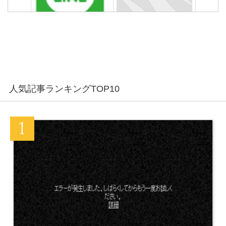
PCにLINEをインストール/
通知設定ONなのに…LINE
ログインできない？正しい
の通知がこない不具合の原
手順を再確認
因と対処法まとめ
人気記事ランキングTOP10
機内モードにしたのにLINE
LINEにメールアドレスとパ
既読になったぞ！どういう
スワードを設定登録する方
ことや！
法
LINEトーク履歴を画像もス
LINEトーク鍵マークはどう
タンプもすべて保存する方
いう意味？鍵マークを消す
法
方法
友達のLINEトークの途中だ
複数作成したLINEアカウン
け既読つかないエラー不具
トをパソコンに登録する方