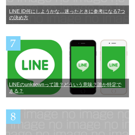
LINE ID何にしようかな…迷ったときに参考になる7つ
の決め方
LINEのunknownって誰？どういう意味？誰か特定で
きる？