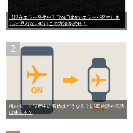
合の原因と対処法
法
【現在エラー発生中】"YouTubeでエラーが発生しま
した"見れない時はこの方法を試せ！
AndroidとauでLINEのアッ
【悪用厳禁】Androidの
プデートできない時の原因
LINEで絶対に既読つけない
と対処法
2つの方法
機内モード設定中の着信はどうなる？LINE通話や電話
LINEのうざいスタンプを集
LINEブロックしたらどうな
は使える？
めてみた
る？されたらどうなる？確
認する方法