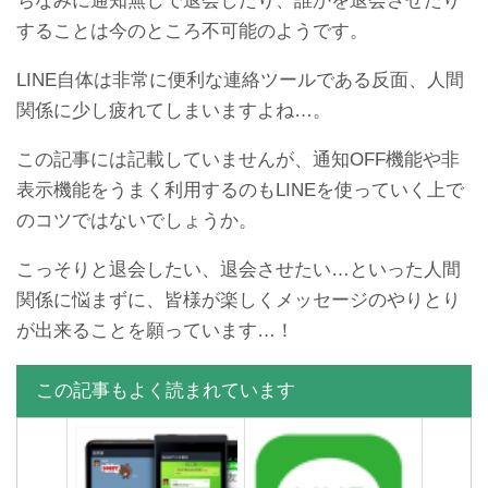
ちなみに通知無しで退会したり、誰かを退会させたり
することは今のところ不可能のようです。
LINE自体は非常に便利な連絡ツールである反面、人間
【悪用厳禁】Androidの
LINEトークの迷惑メッセー
関係に少し疲れてしまいますよね…。
LINEで絶対に既読つけない
ジまとめ！これ見たら即ブ
2つの方法
ロック
この記事には記載していませんが、通知OFF機能や非
表示機能をうまく利用するのもLINEを使っていく上で
のコツではないでしょうか。
こっそりと退会したい、退会させたい…といった人間
関係に悩まずに、皆様が楽しくメッセージのやりとり
が出来ることを願っています…！
この記事もよく読まれています