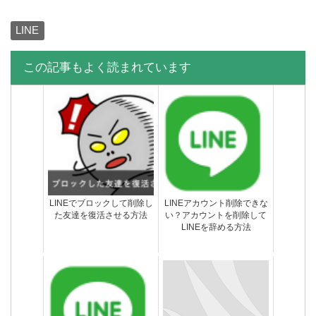
LINE
この記事もよく読まれています
【悪用厳禁】Androidの
LINEスパムとは？どんな仕
LINEで絶対に既読つけない
組みになっているのか徹底
2つの方法
解説
LINEでブロックして削除し
LINEアカウント削除できな
た友達を復活させる方法
い？アカウントを削除して
LINEを辞める方法
友達からLINEメッセージが
LINEポコパンのアップデー
届かないエラー不具合の原
トしてもフリーズする不具
因と対処法
合の原因と対処法