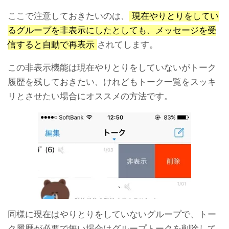
ここで注意しておきたいのは、
現在やりとりをしてい
るグループを非表示にしたとしても、メッセージを受
【悪用厳禁】LINE機内モー
LINEで友達をリストから削
ドで既読をつけない方法。
除すると相手にわかる？
信すると自動で再表示
されてします。
iPhone編
この非表示機能は現在やりとりをしていないがトーク
履歴を残しておきたい、けれどもトーク一覧をスッキ
リとさせたい場合にオススメの方法です。
LINEでブロックして削除し
LINEグループから退出する
た友達を復活させる方法
やり方・退出と退会の違い
とは？
同様に現在はやりとりをしていないグループで、トー
ク履歴が必要で無い場合はグループトークを削除して