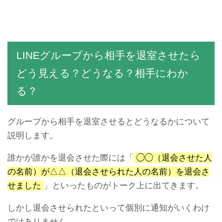
メンバーがいませんってど
LINE IDを設定する時に参考
ういうこと？気になるLINE
になる斬新な決め方パター
トーク事情
ン集
LINEグループから相手を退室させたら
どう見える？どうなる？相手にわか
る？
グループから相手を退室させるとどうなるかについて
LINEの乗っ取り被害を受け
AndroidとauでLINEのアッ
説明します。
ないようするための対処・
プデートできない時の原因
対策・防止法
と対処法
誰かが誰かを退会させた際には「
◯◯（退会させた人
の名前）が△△（退会させられた人の名前）を退会さ
せました
」といったものがトーク上に出てきます。
しかし退会させられたといって個別に通知がいくわけ
ではありません。