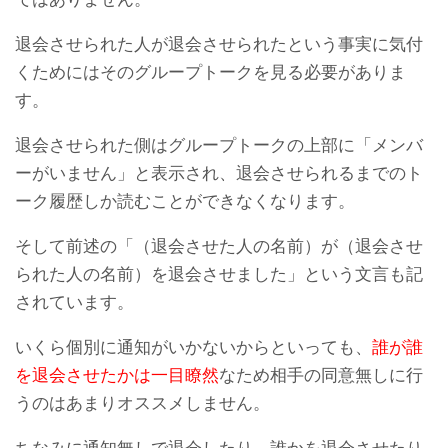
退会させられた人が退会させられたという事実に気付
既読したのにLINEアイコン
LINEスタンプを購入する方
くためにはそのグループトークを見る必要がありま
の赤い通知が消えない不具
法・お支払い方法は？
[iPhone/Android]
合の対処法まとめ
す。
退会させられた側はグループトークの上部に「メンバ
ーがいません」と表示され、退会させられるまでのト
ーク履歴しか読むことができなくなります。
そして前述の「（退会させた人の名前）が（退会させ
られた人の名前）を退会させました」という文言も記
されています。
友達のLINEトークの途中だ
LINEトーク鍵マークはどう
け既読つかないエラー不具
いう意味？鍵マークを消す
合の原因と対処法
方法
いくら個別に通知がいかないからといっても、
誰が誰
を退会させたかは一目瞭然
なため相手の同意無しに行
うのはあまりオススメしません。