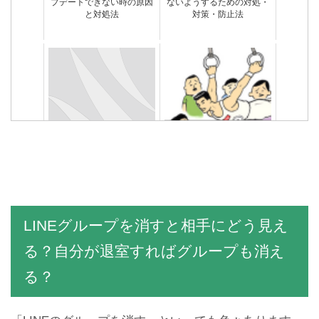
プデートできない時の原因
ないようするための対処・
と対処法
対策・防止法
【丁寧に図説】LINEアカウ
通知設定ONなのに…LINE
ントを2個以上複数作成す
の通知がこない不具合の原
る方法
因と対処法まとめ
通知設定ONなのに…LINE
LINEトークの迷惑メッセー
の通知がこない不具合の原
ジまとめ！これ見たら即ブ
因と対処法まとめ
ロック
LINEグループを消すと相手にどう見え
る？自分が退室すればグループも消え
る？
LINEのメッセージ送信や動
LINEブロックしたらどうな
きが遅い時の原因と対処法
る？されたらどうなる？確
認する方法