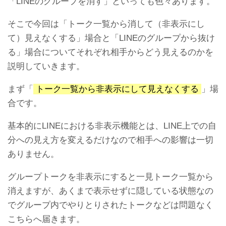
「LINEのグループを消す」といっても色々あります。
LINEトークで送信できず文
LINEプリペイドカードのチ
章が消える不具合の原因と
ャージができない？使えな
そこで今回は「トーク一覧から消して（非表示にし
対処法
い？原因と解決策
て）見えなくする」場合と「LINEのグループから抜け
る」場合についてそれぞれ相手からどう見えるのかを
説明していきます。
まず「
トーク一覧から非表示にして見えなくする
」場
LINEアイコンの通知表示が
友達のLINEトークの途中だ
合です。
消えない不具合の対処法
け既読つかないエラー不具
合の原因と対処法
基本的にLINEにおける非表示機能とは、LINE上での自
LINE ID変更する人は危険！
【復元】LINEアップデート
分への見え方を変えるだけなので相手への影響は一切
友達がLINE IDを変更した理
したら友達も履歴も全部消
由
えた。泣
ありません。
グループトークを非表示にすると一見トーク一覧から
消えますが、あくまで表示せずに隠している状態なの
でグループ内でやりとりされたトークなどは問題なく
こちらへ届きます。